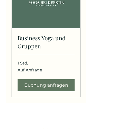
Business Yoga und
Gruppen
1 Std.
Auf
Auf Anfrage
Anfrage
Buchung anfragen