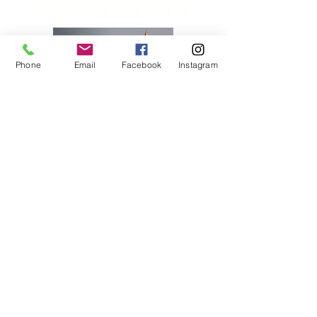
Kerstin
Yoga bei
Phone
Email
Facebook
Instagram
Impressum
Datenschutz
AGB
Widerrufsbelehrung
info@yogabeikerstin.com
©2023 von Yoga bei Kerstin. Erstellt mit Wix.com