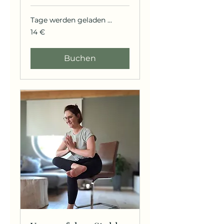
Tage werden geladen ...
14
14 €
Euro
Buchen