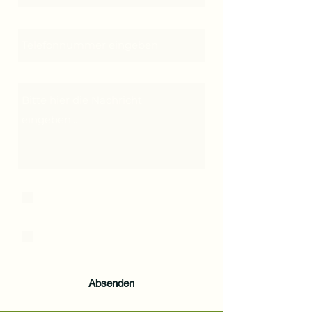
Telefonnummer
Nachricht
Ich habe die
Datenschutzerklärung zur
Kenntnis genommen.
Datenschutz
ich akzeptiere die Allgemeinen
Geschäftsbedingungen
AGB
Absenden