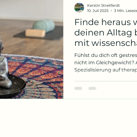
Kerstin Streitferdt
10. Juli 2025
3 Min. Leseze
Finde heraus 
deinen Alltag 
mit wissensch
Rückenwind!
Fühlst du dich oft gestre
nicht im Gleichgewicht? A
Spezialisierung auf therap
Kerstin
Yoga bei