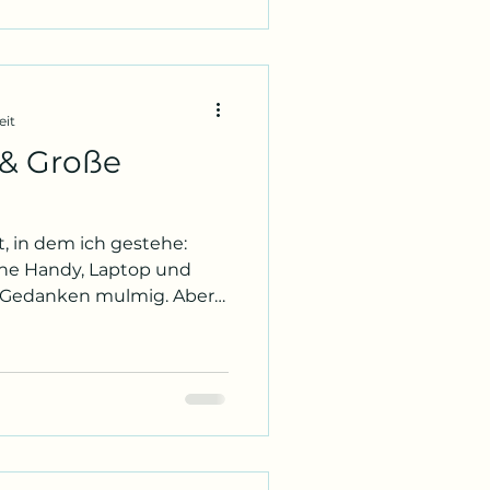
eit
 & Große
 in dem ich gestehe:
ne Handy, Laptop und
nicht die radikale Lösung,
 ist es, wie so oft -