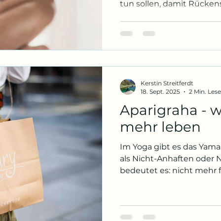
tun sollen, damit Rücke
der Stress nachlässt, der 
ruhig wird. Und wenn wir e
Wunsch völlig menschlic
übernehmen, gerade für 
auch ganz schön anstren
beginnt das, was Yoga wi
Kerstin Streitferdt
Wahrnehmen Viele Men
18. Sept. 2025
2 Min. Lese
Aparigraha - 
mehr leben
Im Yoga gibt es das Yama 
als Nicht-Anhaften oder Nicht-Horten . Im Kern
bedeutet es: nicht mehr fe