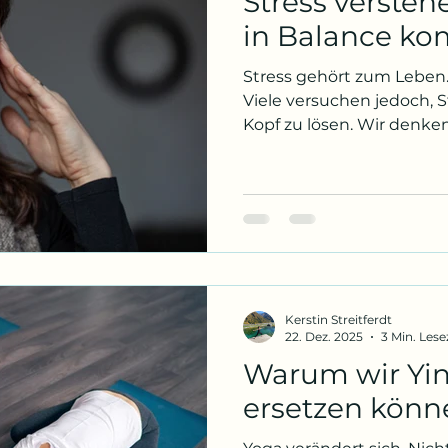
Stress verste
in Balance k
Stress gehört zum Leben.
Viele versuchen jedoch, 
Kopf zu lösen. Wir denken darüber nac
analysieren Situationen oder versuchen uns
einzureden, dass alles nic
Trotzdem bleibt die inne
Der Grund dafür ist einfach
keine Gedankensache . Str
Reaktion. Unser Körper re
automatisch . Diese Reak
Jahrtause
Kerstin Streitferdt
22. Dez. 2025
3 Min. Lese
Warum wir Yin
ersetzen könn