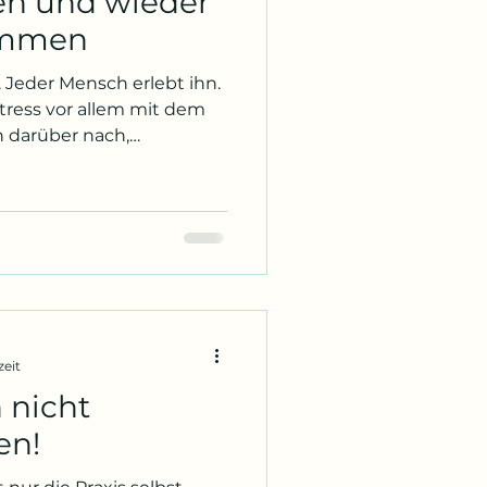
hen und wieder
ommen
 Jeder Mensch erlebt ihn.
Stress vor allem mit dem
h,
ht so schlimm ist.
re Unruhe oft bestehen.
. Stress ist in erster Linie
ess ist eine körperliche
agiert auf Belastung
tion hat uns über
zeit
 nicht
en!