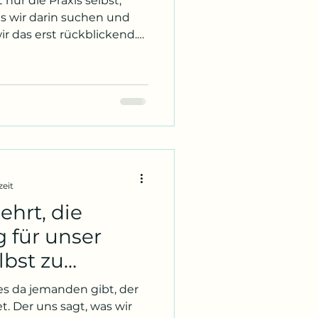
 nur die Praxis selbst,
as wir darin suchen und
r das erst rückblickend.
n habe, war da vor allem
Kraft aufbauen,
 Schwitzen kommen. Ich
en Körper zu spüren,
 herauszufordern. Wenn
he Art von Yoga ich
twas wie nicht nur das
zeit
ehrt, die
 für unser
lbst zu
es da jemanden gibt, der
et. Der uns sagt, was wir