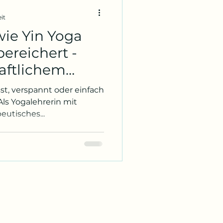
it
wie Yin Yoga
bereichert -
aftlichem
sst, verspannt oder einfach
ls Yogalehrerin mit
eutisches...