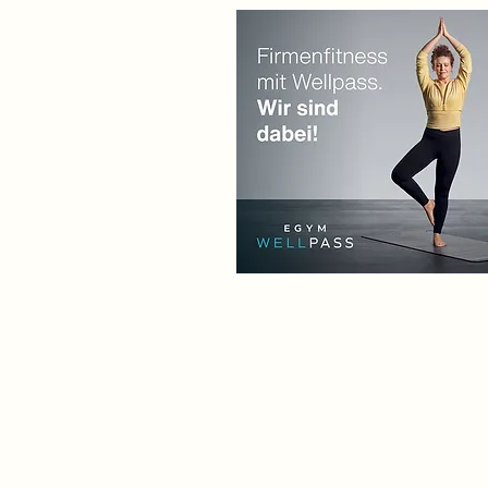
Kon
Amselweg 1, 97490 Popp
info@yogabei