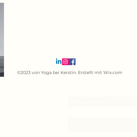
Impressum
Datenschutz
AGB
Widerrufsbelehrung
info@yogabeikerstin.com
©2023 von Yoga bei Kerstin. Erstellt mit Wix.com
Name
takt
E-Mail-Adresse
enhausen, Deutschland
Nachricht
kerstin.com