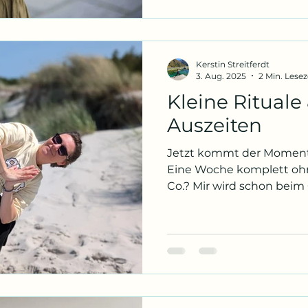
Kerstin Streitferdt
3. Aug. 2025
2 Min. Lesez
Kleine Rituale
Auszeiten
Jetzt kommt der Moment,
Eine Woche komplett oh
Co.? Mir wird schon beim Gedanken mulmig. Aber
hey, vielleicht ist es gar 
die wir brauchen. Vielleicht
Balance.