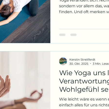
Yoga verändert sich. Nicht
sondern vor allem das, w
finden. Und oft merken wi
Als ich mit Yoga begonne
der körperliche Aspekt . 
beweglicher werden, ins
mochte das Gefühl, mein
stärker zu werden, mich
mich jemand fragte, welc
mache, sagte ich oft so e
ruhige Dehnen
Kerstin Streitferdt
30. Okt. 2025
3 Min. Lese
Wie Yoga uns l
Verantwortung
Wohlgefühl se
übernehmen
Wie leicht wäre es wenn 
einfach alles für uns richt